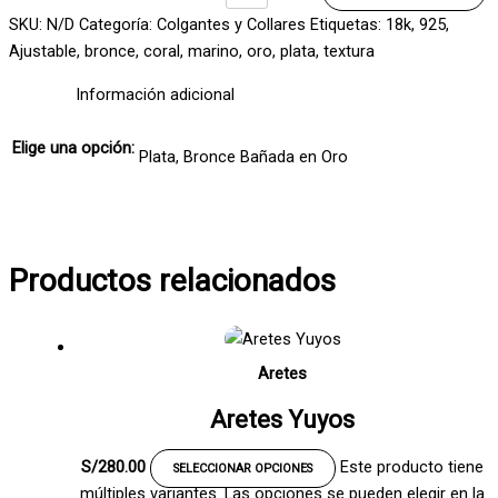
SKU:
N/D
Categoría:
Colgantes y Collares
Etiquetas:
18k
,
925
,
Ajustable
,
bronce
,
coral
,
marino
,
oro
,
plata
,
textura
Información adicional
Elige una opción:
Plata, Bronce Bañada en Oro
Productos relacionados
Aretes
Aretes Yuyos
S/
280.00
Este producto tiene
SELECCIONAR OPCIONES
múltiples variantes. Las opciones se pueden elegir en la